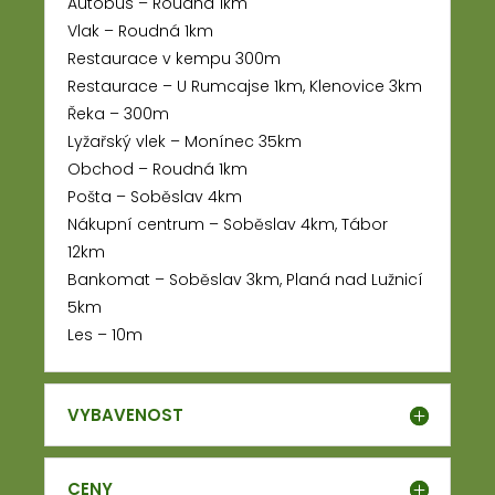
Autobus – Roudná 1km
Vlak – Roudná 1km
Restaurace v kempu 300m
Restaurace – U Rumcajse 1km, Klenovice 3km
Řeka – 300m
Lyžařský vlek – Monínec 35km
Obchod – Roudná 1km
Pošta – Soběslav 4km
Nákupní centrum – Soběslav 4km, Tábor
12km
Bankomat – Soběslav 3km, Planá nad Lužnicí
5km
Les – 10m
VYBAVENOST
CENY