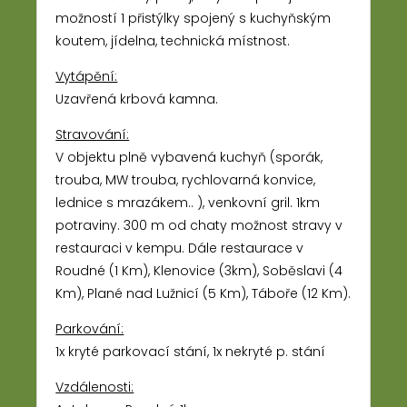
možností 1 přistýlky spojený s kuchyňským
koutem, jídelna, technická místnost.
Vytápění:
Uzavřená krbová kamna.
Stravování:
V objektu plně vybavená kuchyň (sporák,
trouba, MW trouba, rychlovarná konvice,
lednice s mrazákem.. ), venkovní gril. 1km
potraviny. 300 m od chaty možnost stravy v
restauraci v kempu. Dále restaurace v
Roudné (1 Km), Klenovice (3km), Soběslavi (4
Km), Plané nad Lužnicí (5 Km), Táboře (12 Km).
Parkování:
1x kryté parkovací stání, 1x nekryté p. stání
Vzdálenosti: